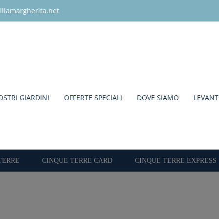
illamargherita.net
OSTRI GIARDINI
OFFERTE SPECIALI
DOVE SIAMO
LEVAN
TERRE
CINQUE TERRE CARD
CINQUE TERRE EXPRESS