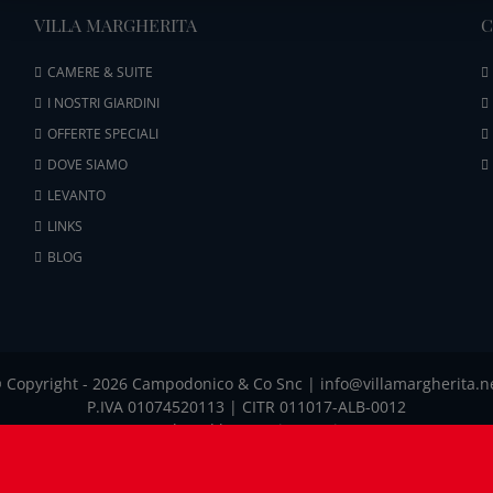
VILLA MARGHERITA
C
CAMERE & SUITE
I NOSTRI GIARDINI
OFFERTE SPECIALI
DOVE SIAMO
LEVANTO
LINKS
BLOG
 Copyright -
2026 Campodonico & Co Snc | info@villamargherita.n
P.IVA 01074520113 | CITR 011017-ALB-0012
Developed by
Emotion Design
COOKIE POLICY
-
PRIVACY POLICY